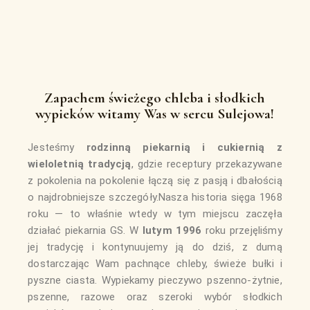
Zapachem świeżego chleba i słodkich
wypieków witamy Was w sercu Sulejowa!
Jesteśmy
rodzinną piekarnią i cukiernią z
wieloletnią tradycją
, gdzie receptury przekazywane
z pokolenia na pokolenie łączą się z pasją i dbałością
o najdrobniejsze szczegóły.Nasza historia sięga 1968
roku — to właśnie wtedy w tym miejscu zaczęła
działać piekarnia GS. W
lutym 1996
roku przejęliśmy
jej tradycję i kontynuujemy ją do dziś, z dumą
dostarczając Wam pachnące chleby, świeże bułki i
pyszne ciasta. Wypiekamy pieczywo pszenno-żytnie,
pszenne, razowe oraz szeroki wybór słodkich